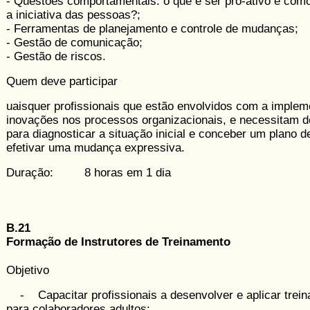
- Questões comportamentais: o que é ser pró-ativo e como
a ini­ciativa das pessoas?;
- Ferramentas de planejamento e con­trole de mudanças;
- Gestão de comunicação;
- Gestão de riscos.
Quem deve participar
uaisquer profissionais que estão envol­vidos com a imple
inovações nos processos organizacionais, e ne­cessi­tam d
para diagnos­ticar a si­tua­­ção inicial e conceber um pla­no d
efetivar uma mudança ex­pressiva.
Duração: 8 horas em 1 dia
B.21
Formação de Instrutores de Treinamento
Objetivo
- Capacitar profissionais a desenvolver e aplicar trei
para colabora­do­res adultos;