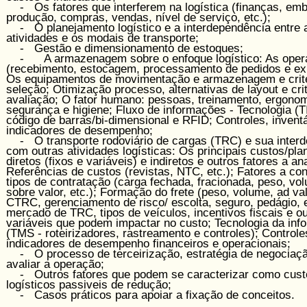
- Os fatores que interferem na logística (finanças, em
produção, compras, vendas, nível de serviço, etc.);
- O planejamento logístico e a interdependência entre 
atividades e os modais de transporte;
- Gestão e dimensionamento de estoques;
- A armazenagem sobre o enfoque logístico: As oper
(recebimento, estocagem, processamento de pedidos e ex
Os equipamentos de movimentação e armazenagem e crité
seleção; Otimização processo, alternativas de layout e cri
avaliação; O fator humano: pessoas, treinamento, ergonom
segurança e higiene; Fluxo de informações - Tecnologia (
código de barras/bi-dimensional e RFID; Controles, inventá
indicadores de desempenho;
- O transporte rodoviário de cargas (TRC) e sua inter
com outras atividades logísticas: Os principais custos/plan
diretos (fixos e variáveis) e indiretos e outros fatores a ana
Referências de custos (revistas, NTC, etc.); Fatores a con
tipos de contratação (carga fechada, fracionada, peso, vo
sobre valor, etc.); Formação do frete (peso, volume, ad va
CTRC, gerenciamento de risco/ escolta, seguro, pedágio, e
mercado de TRC, tipos de veículos, incentivos fiscais e o
variáveis que podem impactar no custo; Tecnologia da in
(TMS - roteirizadores, rastreamento e controles); Controle
indicadores de desempenho financeiros e operacionais;
- O processo de terceirização, estratégia de negociaç
avaliar a operação;
- Outros fatores que podem se caracterizar como cust
logísticos passiveis de redução;
- Casos práticos para apoiar a fixação de conceitos.