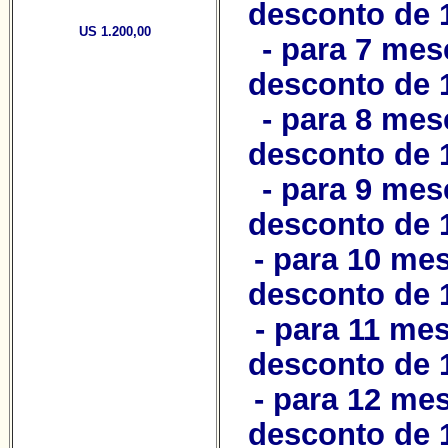
desconto de
US 1.200,00
- para 7 mes
desconto de
- para 8 mes
desconto de
- para 9 mes
desconto de
- para 10 me
desconto de
- para 11 me
desconto de
- para 12 me
desconto de