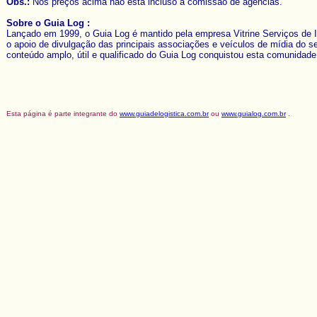
Obs.:
Nos preços acima não está incluso a comissão de agências.
Sobre o Guia Log :
Lançado em 1999, o Guia Log é mantido pela empresa Vitrine Serviços de Inf
o apoio de divulgação das principais associações e veículos de mídia do set
conteúdo amplo, útil e qualificado do Guia Log conquistou esta comunidade
Esta página é parte integrante do
www.guiadelogistica.com.br
ou
www.guialog.com.br
.