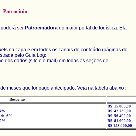
Patrocínio
a poderá ser
Patrocinadora
do maior portal de logística. Ela
pixels na capa e em todos os canais de conteúdo (páginas do
strada pelo Guia Log;
o dos dados (site e e-mail) em todas as seções de
e meses que for pago antecipado. Veja na tabela abaixo :
Desconto
R$ 15.000,00
 5%
R$ 42.750,00
o de 6%
R$ 56.400,00
 10%
R$ 81.000,00
R$ 153.000,00