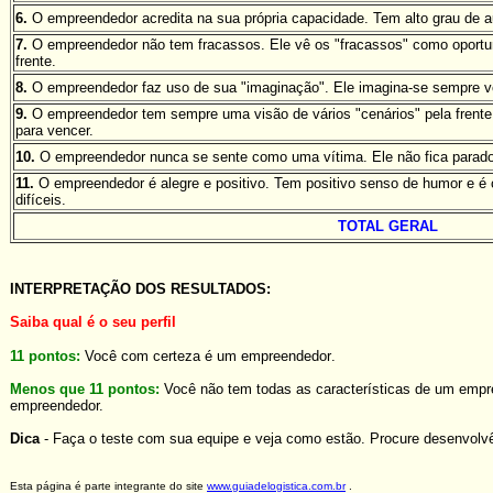
6.
O empreendedor acredita na sua própria capacidade. Tem alto grau de a
7.
O empreendedor não tem fracassos. Ele vê os "fracassos" como oport
frente.
8.
O empreendedor faz uso de sua "imaginação". Ele imagina-se sempre v
9.
O empreendedor tem sempre uma visão de vários "cenários" pela frente.
para vencer.
10.
O empreendedor nunca se sente como uma vítima. Ele não fica parado
11.
O empreendedor é alegre e positivo. Tem positivo senso de humor e é c
difíceis.
TOTAL GERAL
INTERPRETAÇÃO DOS RESULTADOS:
Saiba qual é o seu perfil
11 pontos
:
Voc
ê com certeza é um empreendedor
.
Menos que 11
pontos:
Você não tem todas as características de um empre
empreendedor.
Dica
- Faça o teste com sua equipe e veja como estão. Procure desenvolvê-
Esta página é parte integrante do site
www.guiadelogistica.com.br
.