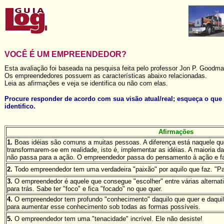
VOCÊ É UM EMPREENDEDOR?
Esta avaliação foi baseada na pesquisa feita pelo professor Jon P. Goodman
Os empreendedores possuem as características abaixo relacionadas.
Leia as afirmações e veja se identifica ou não com elas.
Procure responder de acordo com sua visão atual/real; esqueça o que 
identifico.
Afirmações
1.
Boas idéias são comuns a muitas pessoas. A diferença está naquele qu
transformarem-se em realidade, isto é, implementar as idéias. A maioria d
não passa para a ação. O empreendedor passa do pensamento à ação e f
2.
Todo empreendedor tem uma verdadeira "paixão" por aquilo que faz. "Pai
3.
O empreendedor é aquele que consegue "escolher" entre várias alternat
para trás. Sabe ter "foco" e fica "focado" no que quer.
4.
O empreendedor tem profundo "conhecimento" daquilo que quer e daquil
para aumentar esse conhecimento sob todas as formas possíveis.
5.
O empreendedor tem uma "tenacidade" incrível. Ele não desiste!