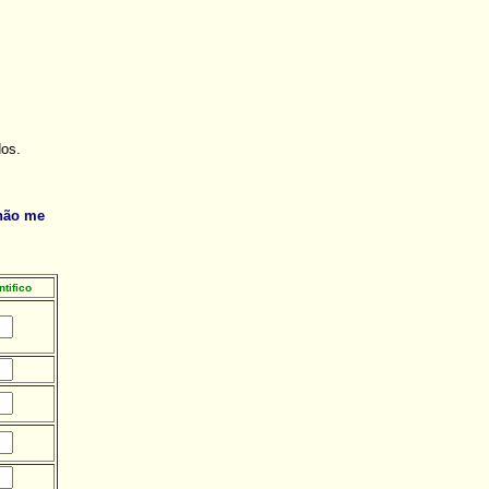
dos.
 não me
tifico