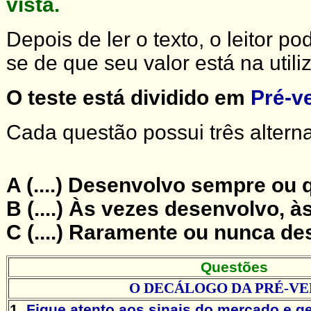
vista.
Depois de ler o texto, o leitor p
se de que seu valor está na util
O teste está dividido em
Pré-v
Cada questão possui três alterna
A (....) Desenvolvo sempre ou
B (....) Às vezes desenvolvo, à
C (....) Raramente ou nunca de
Questões
O DECÁLOGO DA PRÉ-V
1.
Fique atento aos sinais do mercado e g