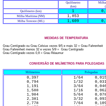
Quilômetro
Milha
(km)
1
0,
Quilômetro (km)
1,853
Milha Marítima (NM)
1,609
0,
Milha Terrestre (ML)
MEDIDAS DE TEMPERATURA
Grau Centígrado ou Grau Celsius vezes 9/5 e mais 32 = Grau Fahrenheit
Grau Fahrenheit menos 32 e vezes 5/9 = Grau Centígrado
Grau Centígrado vezes 0,8 = Grau Réaumur
CONVERSÃO DE MILÍMETROS PARA POLEGADAS
Milímetros
Polegadas
0,397
1/64 0,015
0,794
1/32 0,031
1,191
3/64 0,046
1,588
1/16 0,062
1,984
5/64 0,078
2,381
3/32 0,093
2,778
7/64 0,109