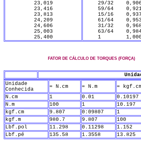
23,019
29/32 0,906
23,416
59/64 0,921
23,813
15/16 0,937
24,209
61/64 0,953
24,606
31/32 0,968
25,003
63/64 0,984
25,400
1 1,000
FATOR DE CÁLCULO DE TORQUES (FORÇA)
Unida
Unidade
= N.cm
= N.m
= kgf.c
Conhecida
N.cm
1
0.01
0.10197
N.m
100
1
10.197
kgf.cm
9.807
0:09807
1
kgf.m
980.7
9.807
100
Lbf.pol
11.298
0.11298
1.152
Lbf.pé
135.58
1.3558
13.825