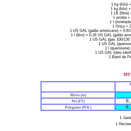
1 kg (kilo) 
1 kg (kilo) 
1 LB (libra)
1 arroba = 
1 t (tonelada
1 Onça = 2
1 US GAL (galão americano) = 0,83 IM
1 l (litro) = 0,26 US GAL (galão am
1 US GAL (gas 100/130 
1 US GAL (querose
1 l (querosene)
1 US GAL (óleo lubrif
1 Barril de P
DIS
Metro (m)
0
Pés (FT)
0
Polegadas (POL)
1 Jar
1 Hectar