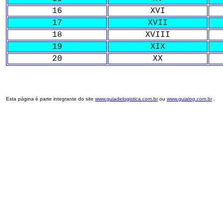
16
XVI
17
XVII
18
XVIII
19
XIX
20
XX
Esta página é parte integrante do site
www.guiadelogistica.com.br
ou
www.guialog.com.br
.