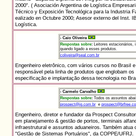
2000". ( Asociación Argentina de Logística Empresaria
Técnico y Exposición Tecnológica para la Industria 
ealizado en Octubre 2000; Asesor externo del Inst. 
Logística.
- Caio Oliveira
Respostas sobre
:
Leitores estacionários, 
quando ligado a esses produtos.
coliveira@seal.com.br
Engenheiro eletrônico, com vários cursos no Brasil e 
responsável pela linha de produtos que englobam os
especificação e implantação dessa tecnologia no Bra
- Carmelo Carvalho
Respostas sobre
:
Todos os assuntos abai
prospect@ig.com.br
e
prospect@brfree.c
Engenheiro, diretor e fundador da Prospect Consultor
em planejamento & gestão de portos, terminais alfande
infraestrutural e assuntos aduaneiros. Também atua
"Gestão de Sistemas Portuários", da COPPE/UFRJ