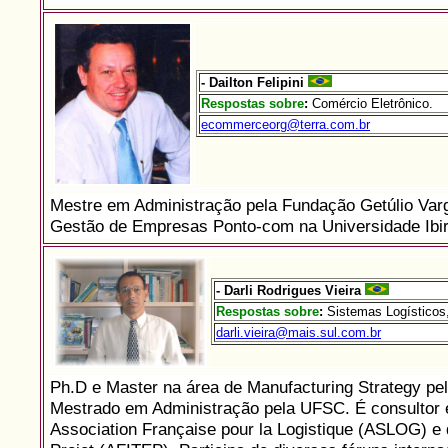
- Dailton Felipini
Respostas sobre
:
Comércio Eletrônico.
ecommerceorg@terra.com.br
Mestre em Administração pela Fundação Getúlio Varg
Gestão de Empresas Ponto-com na Universidade Ibira
- Darli Rodrigues Vieira
Respostas sobre
:
Sistemas Logísticos,
darli.vieira@mais.sul.com.br
Ph.D e Master na área de Manufacturing Strategy pel
Mestrado em Administração pela UFSC. É consultor 
Association Française pour la Logistique (ASLOG) 