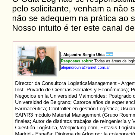
pelo solicitante, venham a não 
não se adequem na prática ao 
Nosso intuito é ter este canal de
-
Alejandro Sergio Uhia
Respostas sobre
:
Todas as áreas de logís
alejandrouhia@arnet.com.ar
Director da Consultora LogisticsManagement - Argen
Inst. Privado de Ciencias Sociales y Económicas); P
Negocios en la Universidad Maimonides; Postgrado de
Universidad de Belgrano; Catorce años de experiencia 
Farmacéutica; Controller en gestión Logística; Usua
SAP/R3 módulo Material Management (Grupo Roemmer
finales; Autor de distintos trabajos de reingeniería y
Cuestión Logística, Webpicking.com, Énfasis Logísti
Madrid - España; Diploma de Arlog por la colaboració