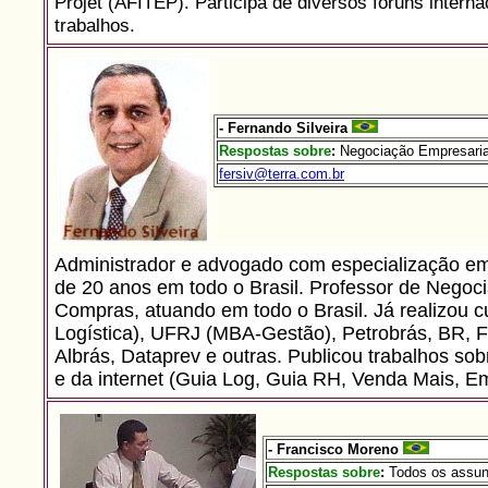
Projet (AFITEP). Participa de diversos fóruns interna
trabalhos.
- Fernando Silveira
Respostas sobre
:
Negociação Empresaria
fersiv@terra.com.br
Administrador e advogado com especialização e
de 20 anos em todo o Brasil. Professor de Nego
Compras, atuando em todo o Brasil. Já realizou
Logística), UFRJ (MBA-Gestão), Petrobrás, BR, F
Albrás, Dataprev e outras.
Publicou trabalhos sob
e da internet (Guia Log, Guia RH, Venda Mais, 
- Francisco Moreno
Respostas sobre
:
Todos os assun