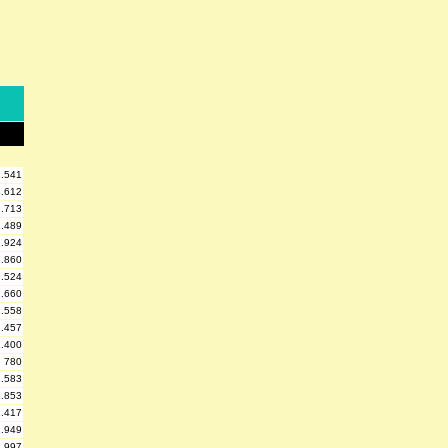
2.541
3.612
3.713
2.489
1.924
3.860
3.524
2.660
2.558
2.457
1.400
780
2.583
2.853
2.417
2.949
2.997