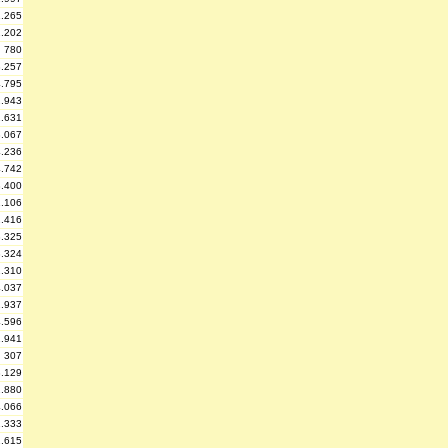
1.265
2.202
780
3.257
4.795
2.943
2.631
3.067
4.236
4.742
3.400
1.106
2.416
3.325
3.324
1.310
4.037
2.937
4.596
1.941
307
3.129
2.880
4.066
1.333
2.615