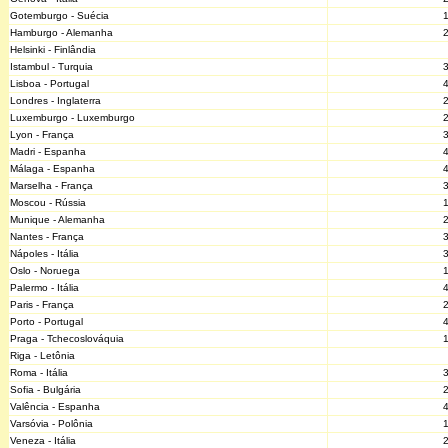
Gotemburgo - Suécia
Hamburgo - Alemanha
Helsinki - Finlândia
Istambul - Turquia
Lisboa - Portugal
Londres - Inglaterra
Luxemburgo - Luxemburgo
Lyon - França
Madri - Espanha
Málaga - Espanha
Marselha - França
Moscou - Rússia
Munique - Alemanha
Nantes - França
Nápoles - Itália
Oslo - Noruega
Palermo - Itália
Paris - França
Porto - Portugal
Praga - Tchecoslováquia
Riga - Letônia
Roma - Itália
Sofia - Bulgária
Valência - Espanha
Varsóvia - Polônia
Veneza - Itália