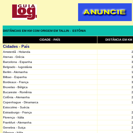
DISTÂNCIAS EM KM COM ORIGEM EM TALLIN - ESTÔNIA
CIDADE - PAÍS
DISTÂNCIA EM KM
Cidades - País
Amsterdã - Holanda
Atenas - Grécia
Barcelona - Espanha
Belgrado - Iugoslávia
Berlim - Alemanha
Bilbao - Espanha
Bordeaux - França
Bruxelas - Bélgica
Bucareste - Romênia
Colônia - Alemanha
Copenhague - Dinamarca
Estocolmo - Suécia
Estrasburgo - França
Florença - Itália
Frankfurt - Alemanha
Genebra - Suiça
Gênova - Itália