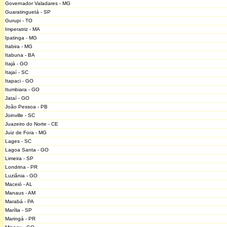
Governador Valadares - MG
Guaratinguetá - SP
Gurupi - TO
Imperatriz - MA
Ipatinga - MG
Itabira - MG
Itabuna - BA
Itajá - GO
Itajaí - SC
Itapaci - GO
Itumbiara - GO
Jataí - GO
João Pessoa - PB
Joinville - SC
Juazeiro do Norte - CE
Juiz de Fora - MG
Lages - SC
Lagoa Santa - GO
Limeira - SP
Londrina - PR
Luziânia - GO
Maceió - AL
Manaus - AM
Marabá - PA
Marília - SP
Maringá - PR