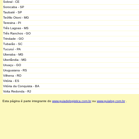
Sobral - CE
Sorocaba - SP
Taubaté - SP
Teófilo Otoni - MG
Teresina - PI
Três Lagoas - MS
Três Ranchos - GO
Trindade - GO
Tubarão - SC
Tucuruí - PA
Uberaba - MG
Uberlândia - MG
Uruaçu - GO
Uruguaiana - RS
Vilhena - RO
Vitória - ES
Vitória da Conquista - BA
Volta Redonda - RJ
Esta página é parte integrante do
www.guiadelogistica.com.br
ou
www.guialog.com.br
.