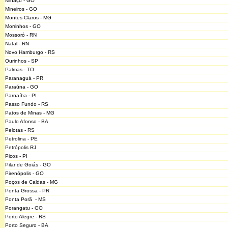
Minaçu - GO
Mineiros - GO
Montes Claros - MG
Morrinhos - GO
Mossoró - RN
Natal - RN
Novo Hamburgo - RS
Ourinhos - SP
Palmas - TO
Paranaguá - PR
Paraúna - GO
Parnaíba - PI
Passo Fundo - RS
Patos de Minas - MG
Paulo Afonso - BA
Pelotas - RS
Petrolina - PE
Petrópolis RJ
Picos - PI
Pilar de Goiás - GO
Pirenópolis - GO
Poços de Caldas - MG
Ponta Grossa - PR
Ponta Porã - MS
Porangatu - GO
Porto Alegre - RS
Porto Seguro - BA