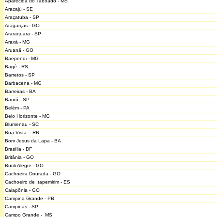
Aparecida do Taboado - MS
Aracajú - SE
Araçatuba - SP
Aragarças - GO
Araraquara - SP
Araxá - MG
Aruanã - GO
Baependi - MG
Bagé - RS
Barretos - SP
Barbacena - MG
Barreiras - BA
Baurú - SP
Belém - PA
Belo Horizonte - MG
Blumenau - SC
Boa Vista - RR
Bom Jesus da Lapa - BA
Brasília - DF
Britânia - GO
Buriti Alegre - GO
Cachoeira Dourada - GO
Cachoeiro de Itapemirim - ES
Caiapônia - GO
Campina Grande - PB
Campinas - SP
Campo Grande - MS