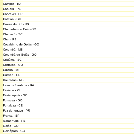
Campos - RJ
Caruaru - PE
Cascavel - PR
Catalão - GO
Caxias do Sul - RS
Chapadão do Ceú - GO
Chapecó - SC
Chuí - RS
Cocalzinho de Goiás - GO
Corumbá - MS
Corumbá de Goiás - GO
Criciúma - SC
Cristalina - GO
Cuiabá - MT
Curitiba - PR
Dourados - MS
Feira de Santana - BA
Floriano - PI
Florianópolis - SC
Formosa - GO
Fortaleza - CE
Foz do Iguaçu - PR
Franca - SP
Garanhuns - PE
Goiás - GO
Goinápolis - GO