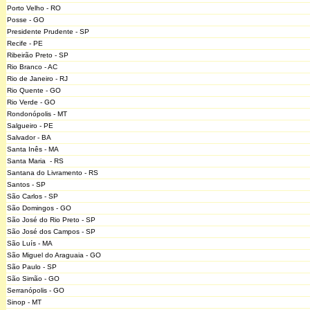
Porto Velho - RO
Posse - GO
Presidente Prudente - SP
Recife - PE
Ribeirão Preto - SP
Rio Branco - AC
Rio de Janeiro - RJ
Rio Quente - GO
Rio Verde - GO
Rondonópolis - MT
Salgueiro - PE
Salvador - BA
Santa Inês - MA
Santa Maria - RS
Santana do Livramento - RS
Santos - SP
São Carlos - SP
São Domingos - GO
São José do Rio Preto - SP
São José dos Campos - SP
São Luís - MA
São Miguel do Araguaia - GO
São Paulo - SP
São Simão - GO
Serranópolis - GO
Sinop - MT