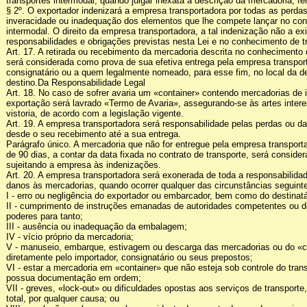
transportes intermodal, quando julgar inexata a descrição da mercadoria, fei
§ 2º. O exportador indenizará a empresa transportadora por todas as perda
inveracidade ou inadequação dos elementos que lhe compete lançar no con
intermodal. O direito da empresa transportadora, a tal indenização não a ex
responsabilidades e obrigações previstas nesta Lei e no conhecimento de t
Art. 17. A retirada ou recebimento da mercadoria descrita no conhecimento 
será considerada como prova de sua efetiva entrega pela empresa transport
consignatário ou a quem legalmente nomeado, para esse fim, no local da d
destino.Da Responsabilidade Legal
Art. 18. No caso de sofrer avaria um «container» contendo mercadorias de
exportação será lavrado «Termo de Avaria», assegurando-se às artes intere
vistoria, de acordo com a legislação vigente.
Art. 19. A empresa transportadora será responsabilidade pelas perdas ou d
desde o seu recebimento até a sua entrega.
Parágrafo único. A mercadoria que não for entregue pela empresa transpor
de 90 dias, a contar da data fixada no contrato de transporte, será conside
sujeitando a empresa às indenizações.
Art. 20. A empresa transportadora será exonerada de toda a responsabilida
danos às mercadorias, quando ocorrer qualquer das circunstâncias seguint
I - erro ou negligência do exportador ou embarcador, bem como do destinatá
II - cumprimento de instruções emanadas de autoridades competentes ou 
poderes para tanto;
III - ausência ou inadequação da embalagem;
IV - vício próprio da mercadoria;
V - manuseio, embarque, estivagem ou descarga das mercadorias ou do «c
diretamente pelo importador, consignatário ou seus prepostos;
VI - estar a mercadoria em «container» que não esteja sob controle do tran
possua documentação em ordem;
VII - greves, «lock-out» ou dificuldades opostas aos serviços de transporte,
total, por qualquer causa; ou