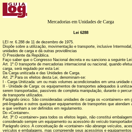
Mercadorias em Unidades de Carga
Lei 6288
LEI nr. 6.288 de 11 de dezembro de 1975.
Dispõe sobre a utilização, movimentação e transporte, inclusive Intermoda
unidades de carga e dá outras providências
O Presidente da República.
Faço saber que o Congresso Nacional decreta e eu sanciono a seguinte Lei
Art. 1º.O transporte de mercadorias internacional ou nacional, quando efe
carga, será regulado por esta Lei:
Da Carga unitizada e das Unidades de Carga.
Art. 2º.Para os efeitos desta Lei, denominam-se:
I - Carga Unitizada: um ou mais volumes acondicionados em uma unidade 
II - Unidade de Carga: os equipamentos de transportes adequados à unitiz
serem transportadas, passíveis de completa manipulação, durante o percu
de transporte utilizados.
Parágrafo único. São consideradas unidades de carga os «containers» em ge
pré-lingadas e outros quaisquer equipamentos de transportes que atendam 
e que venham a ser definidos em regulamento.
Do «Container».
Art. 3º.O «container» para todos os efeitos legais, não constitui embalag
considerado sempre um equipamento ou acessório do veículo transportador
Parágrafo único. A conceituação de «container» não abrange veículos, ace
veículos e embalagens, mas compreende seus acessórios e equipamentos 