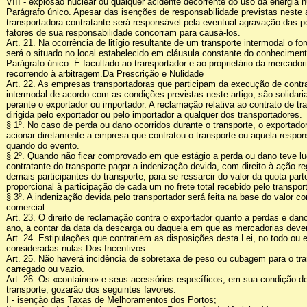
VIII - explosão nuclear ou qualquer acidente decorrente do uso da energia n
Parágrafo único. Apesar das isenções de responsabilidade previstas neste 
transportadora contratante será responsável pela eventual agravação das 
fatores de sua responsabilidade concorram para causá-los.
Art. 21. Na ocorrência de litígio resultante de um transporte intermodal o foro
será o situado no local estabelecido em cláusula constante do conheciment
Parágrafo único. É facultado ao transportador e ao proprietário da mercadori
recorrendo à arbitragem.Da Prescrição e Nulidade
Art. 22. As empresas transportadoras que participam da execução de contra
intermodal de acordo com as condições previstas neste artigo, são solidar
perante o exportador ou importador. A reclamação relativa ao contrato de tr
dirigida pelo exportador ou pelo importador a qualquer dos transportadores.
§ 1º. No caso de perda ou dano ocorridos durante o transporte, o exportad
acionar diretamente a empresa que contratou o transporte ou aquela respon
quando do evento.
§ 2º. Quando não ficar comprovado em que estágio a perda ou dano teve l
contratante do transporte pagar a indenização devida, com direito à ação re
demais participantes do transporte, para se ressarcir do valor da quota-par
proporcional à participação de cada um no frete total recebido pelo transport
§ 3º. A indenização devida pelo transportador será feita na base do valor c
comercial.
Art. 23. O direito de reclamação contra o exportador quanto a perdas e da
ano, a contar da data da descarga ou daquela em que as mercadorias deve
Art. 24. Estipulações que contrariem as disposições desta Lei, no todo ou 
consideradas nulas.Dos Incentivos
Art. 25. Não haverá incidência de sobretaxa de peso ou cubagem para o tra
carregado ou vazio.
Art. 26. Os «container» e seus acessórios específicos, em sua condição 
transporte, gozarão dos seguintes favores:
I - isenção das Taxas de Melhoramentos dos Portos;