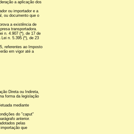
deração a aplicação dos
ador ou importador e a
al, ou documento que o
prova a existência de
presa transportadora.
i n. 4.907 (*), de 17 de
Lei n. 5.395 (*), de 23
5, referentes ao Imposto
erão em vigor até a
ção Direta ou Indireta,
na forma da legislação
efetuada mediante
ondições do "caput"
arágrafo anterior.
 adotados pelas
a importação que