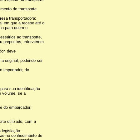
imento do transporte
resa transportadora:
cal em que a recebe até o
soa para quem o
essários ao transporte,
 prepostos, intervierem
dor, deve
a original, podendo ser
o importador, do
ara sua identificação
o volume, se a
rte do embarcador;
rte utilizado, com a
 legislação.
rvas no conhecimento de