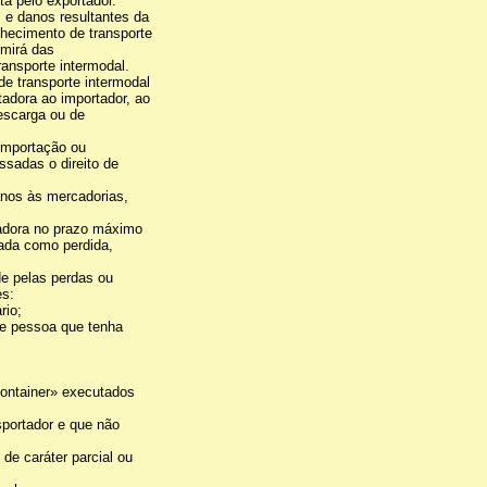
ta pelo exportador.
s e danos resultantes da
hecimento de transporte
imirá das
ransporte intermodal.
de transporte intermodal
adora ao importador, ao
escarga ou de
 importação ou
ssadas o direito de
anos às mercadorias,
tadora no prazo máximo
rada como perdida,
de pelas perdas ou
es:
rio;
de pessoa que tenha
ontainer» executados
sportador e que não
 de caráter parcial ou