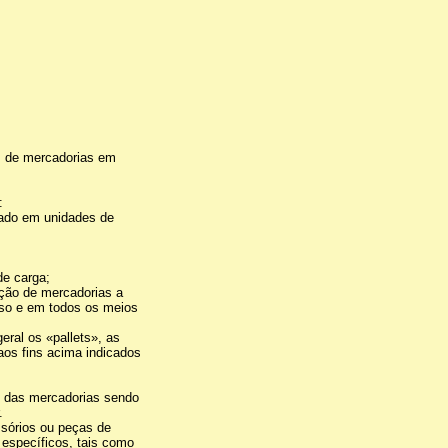
l, de mercadorias em
:
tuado em unidades de
de carga;
ação de mercadorias a
rso e em todos os meios
ral os «pallets», as
aos fins acima indicados
em das mercadorias sendo
.
ssórios ou peças de
específicos, tais como