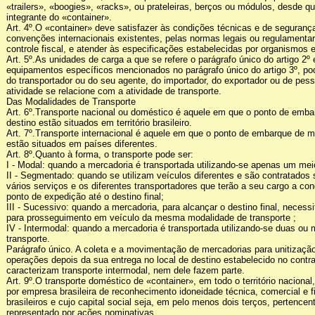
«trailers», «boogies», «racks», ou prateleiras, berços ou módulos, desde q
integrante do «container».
Art. 4º.O «container» deve satisfazer às condições técnicas e de seguranç
convenções internacionais existentes, pelas normas legais ou regulamentar
controle fiscal, e atender às especificações estabelecidas por organismos 
Art. 5º.As unidades de carga a que se refere o parágrafo único do artigo 2º
equipamentos específicos mencionados no parágrafo único do artigo 3º, po
do transportador ou do seu agente, do importador, do exportador ou de pess
atividade se relacione com a atividade de transporte.
Das Modalidades de Transporte
Art. 6º.Transporte nacional ou doméstico é aquele em que o ponto de emba
destino estão situados em território brasileiro.
Art. 7º.Transporte internacional é aquele em que o ponto de embarque de m
estão situados em países diferentes.
Art. 8º.Quanto à forma, o transporte pode ser:
I - Modal: quando a mercadoria é transportada utilizando-se apenas um mei
II - Segmentado: quando se utilizam veículos diferentes e são contratado
vários serviços e os diferentes transportadores que terão a seu cargo a c
ponto de expedição até o destino final;
III - Sucessivo: quando a mercadoria, para alcançar o destino final, necessi
para prosseguimento em veículo da mesma modalidade de transporte ;
IV - Intermodal: quando a mercadoria é transportada utilizando-se duas ou
transporte.
Parágrafo único. A coleta e a movimentação de mercadorias para unitizaç
operações depois da sua entrega no local de destino estabelecido no contra
caracterizam transporte intermodal, nem dele fazem parte.
Art. 9º.O transporte doméstico de «container», em todo o território nacional
por empresa brasileira de reconhecimento idoneidade técnica, comercial e fin
brasileiros e cujo capital social seja, em pelo menos dois terços, pertencent
representado por ações nominativas.