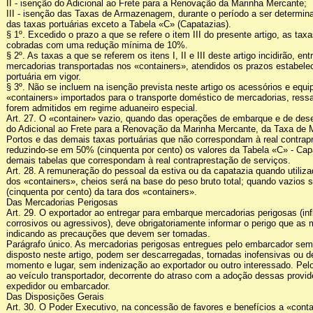
II - isenção do Adicional ao Frete para a Renovação da Marinha Mercante;
III - isenção das Taxas de Armazenagem, durante o período a ser determin
das taxas portuárias exceto a Tabela «C» (Capatazias).
§ 1º. Excedido o prazo a que se refere o item III do presente artigo, as tax
cobradas com uma redução mínima de 10%.
§ 2º. As taxas a que se referem os itens I, II e III deste artigo incidirão, en
mercadorias transportadas nos «containers», atendidos os prazos estabelec
portuária em vigor.
§ 3º. Não se incluem na isenção prevista neste artigo os acessórios e equ
«containers» importados para o transporte doméstico de mercadorias, ress
forem admitidos em regime aduaneiro especial.
Art. 27. O «container» vazio, quando das operações de embarque e de dese
do Adicional ao Frete para a Renovação da Marinha Mercante, da Taxa de
Portos e das demais taxas portuárias que não correspondam à real contrap
reduzindo-se em 50% (cinquenta por cento) os valores da Tabela «C» - Ca
demais tabelas que correspondam à real contraprestação de serviços.
Art. 28. A remuneração do pessoal da estiva ou da capatazia quando utili
dos «containers», cheios será na base do peso bruto total; quando vazios
(cinquenta por cento) da tara dos «containers».
Das Mercadorias Perigosas
Art. 29. O exportador ao entregar para embarque mercadorias perigosas (in
corrosivos ou agressivos), deve obrigatoriamente informar o perigo que a
indicando as precauções que devem ser tomadas.
Parágrafo único. As mercadorias perigosas entregues pelo embarcador se
disposto neste artigo, podem ser descarregadas, tornadas inofensivas ou d
momento e lugar, sem indenização ao exportador ou outro interessado. Pel
ao veículo transportador, decorrente do atraso com a adoção dessas provid
expedidor ou embarcador.
Das Disposições Gerais
Art. 30. O Poder Executivo, na concessão de favores e benefícios a «conta