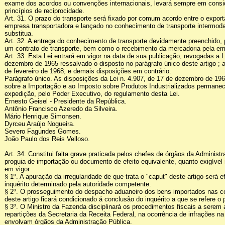
exame dos acordos ou convenções internacionais, levará sempre em consi
princípios de reciprocidade.
Art. 31. O prazo do transporte será fixado por comum acordo entre o export
empresa transportadora e lançado no conhecimento de transporte intermod
substitua.
Art. 32. A entrega do conhecimento de transporte devidamente preenchido, 
um contrato de transporte, bem como o recebimento da mercadoria pela em
Art. 33. Esta Lei entrará em vigor na data de sua publicação, revogadas a Le
dezembro de 1965 ressalvado o disposto no parágrafo único deste artigo ; a 
de fevereiro de 1968, e demais disposições em contrário.
Parágrafo único. As disposições da Lei n. 4.907, de 17 de dezembro de 196
sobre a Importação e ao Imposto sobre Produtos Industrializados permanec
expedição, pelo Poder Executivo, do regulamento desta Lei.
Ernesto Geisel - Presidente da República.
Antônio Francisco Azeredo da Silveira.
Mário Henrique Simonsen.
Dyrceu Araújo Nogueira.
Severo Fagundes Gomes.
João Paulo dos Reis Velloso.
Art. 34. Constitui falta grave praticada pelos chefes de órgãos da Administra
proguia de importação ou documento de efeito equivalente, quanto exigível 
em vigor.
§ 1º. A apuração da irregularidade de que trata o "caput" deste artigo será 
inquérito determinado pela autoridade competente.
§ 2º. O prosseguimento do despacho aduaneiro dos bens importados nas c
deste artigo ficará condicionado á conclusão do inquérito a que se refere o p
§ 3º. O Ministro da Fazenda disciplinará os procedimentos fiscais a serem
repartições da Secretaria da Receita Federal, na ocorrência de infrações n
envolvam órgãos da Administração Pública.