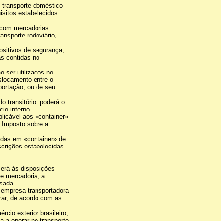
 transporte doméstico
isitos estabelecidos
u com mercadorias
ransporte rodoviário,
.
ositivos de segurança,
as contidas no
o ser utilizados no
slocamento entre o
portação, ou de seu
o transitório, poderá o
cio interno.
licável aos «container»
o Imposto sobre a
adas em «container» de
escrições estabelecidas
cerá às disposições
de mercadoria, a
ssada.
a empresa transportadora
izar, de acordo com as
cio exterior brasileiro,
da a operar no transporte