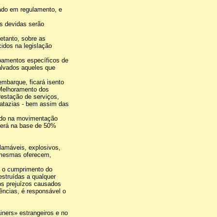
ado em regulamento, e
as devidas serão
tretanto, sobre as
idos na legislação
ipamentos específicos de
alvados aqueles que
mbarque, ficará isento
 Melhoramento dos
restação de serviços,
patazias - bem assim das
zado na movimentação
 será na base de 50%
flamáveis, explosivos,
s mesmas oferecem,
m o cumprimento do
estruídas a qualquer
os prejuízos causados
ências, é responsável o
iners» estrangeiros e no