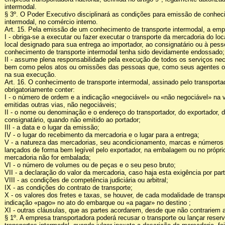
intermodal.
§ 3º. O Poder Executivo disciplinará as condições para emissão de conhec
intermodal, no comércio interno.
Art. 15. Pela emissão de um conhecimento de transporte intermodal, a emp
I - obriga-se a executar ou fazer executar o transporte da mercadoria do lo
local designado para sua entrega ao importador, ao consignatário ou à pes
conhecimento de transporte intermodal tenha sido devidamente endossado;
II - assume plena responsabilidade pela execução de todos os serviços nec
bem como pelos atos ou omissões das pessoas que, como seus agentes ou
na sua execução.
Art. 16. O conhecimento de transporte intermodal, assinado pelo transporta
obrigatoriamente conter:
I - o número de ordem e a indicação «negociável» ou «não negociável» na vi
emitidas outras vias, não negociáveis;
II - o nome ou denominação e o endereço do transportador, do exportador, d
consignatário, quando não emitido ao portador;
III - a data e o lugar da emissão;
IV - o lugar do recebimento da mercadoria e o lugar para a entrega;
V - a natureza das mercadorias, seu acondicionamento, marcas e números p
lançados de forma bem legível pelo exportador, na embalagem ou no própri
mercadoria não for embalada;
VI - o número de volumes ou de peças e o seu peso bruto;
VII - a declaração do valor da mercadoria, caso haja esta exigência por pa
VIII - as condições de competência judiciária ou arbitral;
IX - as condições do contrato de transporte;
X - os valores dos fretes e taxas, se houver, de cada modalidade de transpo
indicação «pago» no ato do embarque ou «a pagar» no destino ;
XI - outras cláusulas, que as partes acordarem, desde que não contrariem a
§ 1º. A empresa transportadora poderá recusar o transporte ou lançar rese