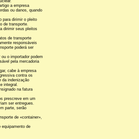
uclear.
artigo a empresa
perdas ou danos, quando
 para dirimir o pleito
o de transporte.
a dirimir seus pleitos
tos de transporte
iamente responsáveis
ansporte poderá ser
or ou o importador podem
sável pela mercadoria
ugar, cabe à empresa
gressiva contra os
te da indenização
e integral.
onsignado na fatura
nos prescreve em um
riam ser entregues.
em parte, serão
nsporte de «container»,
de equipamento de