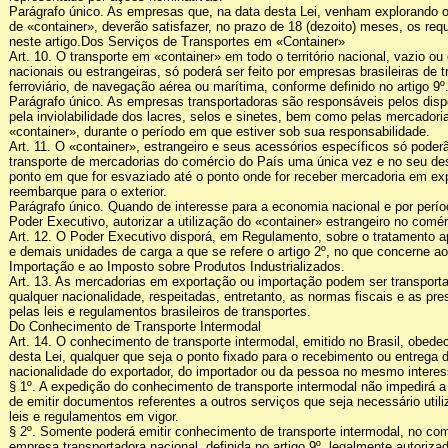
Parágrafo único. As empresas que, na data desta Lei, venham explorando o
de «container», deverão satisfazer, no prazo de 18 (dezoito) meses, os requ
neste artigo.Dos Serviços de Transportes em «Container»
Art. 10. O transporte em «container» em todo o território nacional, vazio o
nacionais ou estrangeiras, só poderá ser feito por empresas brasileiras de t
ferroviário, de navegação aérea ou marítima, conforme definido no artigo 9º
Parágrafo único. As empresas transportadoras são responsáveis pelos disp
pela inviolabilidade dos lacres, selos e sinetes, bem como pelas mercadori
«container», durante o período em que estiver sob sua responsabilidade.
Art. 11. O «container», estrangeiro e seus acessórios específicos só poderã
transporte de mercadorias do comércio do País uma única vez e no seu de
ponto em que for esvaziado até o ponto onde for receber mercadoria em ex
reembarque para o exterior.
Parágrafo único. Quando de interesse para a economia nacional e por períod
Poder Executivo, autorizar a utilização do «container» estrangeiro no comér
Art. 12. O Poder Executivo disporá, em Regulamento, sobre o tratamento ap
e demais unidades de carga a que se refere o artigo 2º, no que concerne a
Importação e ao Imposto sobre Produtos Industrializados.
Art. 13. As mercadorias em exportação ou importação podem ser transport
qualquer nacionalidade, respeitadas, entretanto, as normas fiscais e as pr
pelas leis e regulamentos brasileiros de transportes.
Do Conhecimento de Transporte Intermodal
Art. 14. O conhecimento de transporte intermodal, emitido no Brasil, obede
desta Lei, qualquer que seja o ponto fixado para o recebimento ou entrega 
nacionalidade do exportador, do importador ou da pessoa no mesmo intere
§ 1º. A expedição do conhecimento de transporte intermodal não impedirá 
de emitir documentos referentes a outros serviços que seja necessário util
leis e regulamentos em vigor.
§ 2º. Somente poderá emitir conhecimento de transporte intermodal, no comér
empresa transportadora nacional, definida no artigo 9º, legalmente autoriza