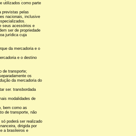
ue utilizados como parte
a previstas pelas
es nacionais, inclusive
especializados.
 e seus acessórios e
dem ser de propriedade
oa jurídica cuja
rque da mercadoria e o
ercadoria e o destino
o de transporte;
s separadamente os
ondução da mercadoria do
tar ser. transbordada
 mais modalidades de
ão, bem como as
to de transporte, não
, só poderá ser realizado
anceira, dirigida por
e a brasileiros e