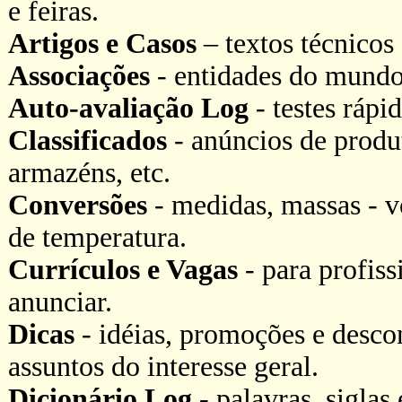
e feiras.
Artigos e Casos
– textos técnicos 
Associações
- entidades do mundo 
Auto-avaliação Log
- testes rápi
Classificados
- anúncios de produt
armazéns, etc.
Conversões
- medidas, massas - v
de temperatura.
Currículos e Vagas
- para profiss
anunciar.
Dicas
- idéias, promoções e descon
assuntos do interesse geral.
Dicionário Log
- palavras, siglas