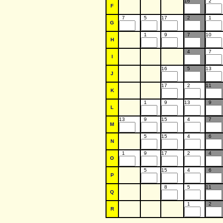
16
2
F
7
5
17
2
1
G
1
9
7
10
H
4
7
I
16
5
13
J
17
2
11
K
1
9
13
9
L
13
9
15
4
7
M
5
15
4
6
N
1
9
17
2
4
O
5
15
4
6
P
8
5
11
Q
1
2
R