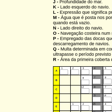
J -
Profundidade do mar.
K -
Lado esquerdo do navio.
L -
Expressão que significa p
M -
Água que é posta nos porõ
quando está vazio.
N -
Lado direito do navio.
O -
Navegação costeira num 
P -
Empregado das docas que
descarregamento de navios.
Q -
Multa determinada em con
ultrapasse o período previsto
R -
Área da primeira coberta 
1
2
3
4
5
A
7
9
8
B
12
9
7
C
3
14
D
1
2
15
4
E