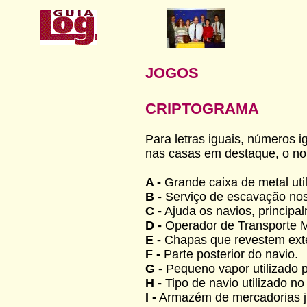
JOGOS
CRIPTOGRAMA
Para letras iguais, números i
nas casas em destaque, o n
A -
Grande caixa de metal uti
B -
Serviço de escavação nos
C -
Ajuda os navios, principa
D -
Operador de Transporte 
E -
Chapas que revestem exte
F -
Parte posterior do navio.
G -
Pequeno vapor utilizado 
H -
Tipo de navio utilizado no
I -
Armazém de mercadorias ju