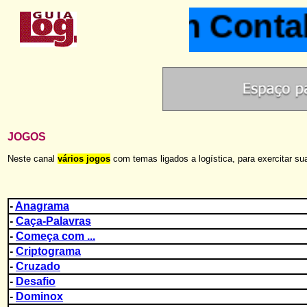
Ocean Contab
JOGOS
Neste canal
vários jogos
com temas ligados a logística, para exercitar s
-
Anagrama
-
Caça-Palavras
-
Começa com ...
-
Criptograma
-
Cruzado
-
Desafio
-
Dominox