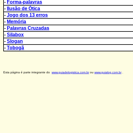
-
Forma-palavras
-
Ilusão de Ótica
-
Jogo dos 13 erros
-
Memória
-
Palavras Cruzadas
-
Silabox
-
Slogan
-
Tobogã
Esta página é parte integrante do
www.guiadelogistica.com.br
ou
www.guialog.com.br
.