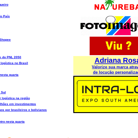
queiro
do País
 Shopee
te do PNL 2050
Adriana Ros
ogística no Brasil
Valorize sua marca atra
de
locução personaliza
 nesta quarta
 Sul
logística na região
bilhões em investimentos
os por brasileiros e bolivianos
ntro nesta quarta