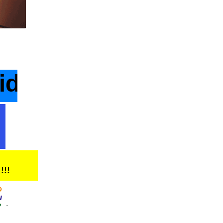
dade
!!!