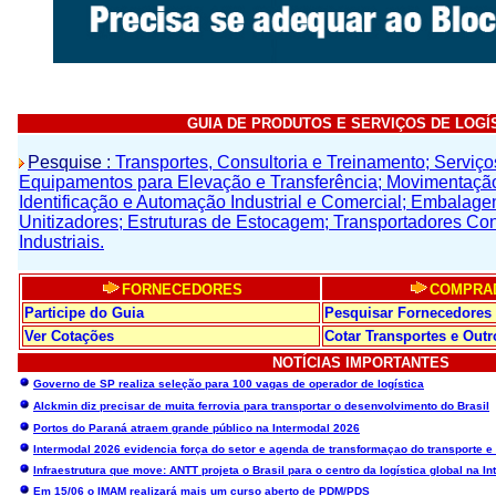
GUIA DE PRODUTOS E SERVIÇOS DE LOGÍ
Pesquise :
Transportes, Consultoria e Treinamento; Serviços
Equipamentos para Elevação e Transferência; Movimentaç
Identificação e Automação Industrial e Comercial; Embalage
Unitizadores; Estruturas de Estocagem; Transportadores Con
Industriais.
FORNECEDORES
COMPRA
Participe do Guia
Pesquisar Fornecedores
Ver Cotações
Cotar Transportes e Outr
NOTÍCIAS IMPORTANTES
Governo de SP realiza seleção para 100 vagas de operador de logística
Alckmin diz precisar de muita ferrovia para transportar o desenvolvimento do Brasil
Portos do Paraná atraem grande público na Intermodal 2026
Intermodal 2026 evidencia força do setor e agenda de transformaçao do transporte e d
Infraestrutura que move: ANTT projeta o Brasil para o centro da logística global na I
Em 15/06 o IMAM realizará mais um curso aberto de PDM/PDS