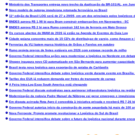
Ministério dos Transportes entrega novo trecho da duplicação da BR-101/AL, em Jun
Novo modelo de outorga impulsiona retomada ferroviária no Brasil
11ª edição da Brasil LOG será de 27 a 29/05, em um dos principais polos logísticos 
BNDES aprova R$ 1,98 bi para Bram construir embarcações em Navegantes - SC
BNDES aprova R$ 2 bi para Rumo construir 162 km de ferrovia em Mato Grosso
Os cursos abertos do IMAM de 2026 já estão na Agenda de Eventos do Guia Log
Cidade goiana concentra mais de 15 CD's de distribuiçao de varejo, como Amazon e
Ferrovias da VLI batem marca histórica de Grãos e Farelos em outubro
Rumo projeta preços de fretes estáveis em 2026 com estoque recorde de milho
Governo Federal intensifica ações para modernizar a logística no Nordeste em deba
Shopee inaugura novo CD automatizado em São Bernardo para aumentar capacidade l
Brasil testa nova logística para exportação de goiaba de Carlópolis
Governo Federal intensifica debate sobre logística verde durante evento em Brasília
Tarifas dos EUA já reduzem demanda por fretes do transporte de cargas
A Feira Intra-Log Expo South America está chegando
Governo Federal discute estratégias para aprimorar infraestrutura logística na região
Modernização da rodovia Padre Manuel da Nóbrega vai gerar empregos e impulsionar 
Em disputa acirrada Rota Agro é concedida à iniciativa privada e receberá R$ 7,26 
Governo Federal autoriza início da construção de ponte aguardada há mais de 100 an
Nova Ferroeste: Projeto promete revolucionar a Logística do Sul do Brasil
Governo Federal intensifica debate sobre o futuro da logística nacional durante enco