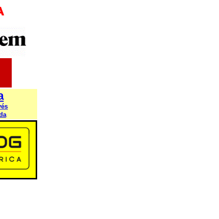
a
vés
da