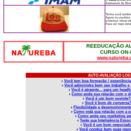
Assinatura da Rev
Tenha você também
Agora os usuários 
endereço virtual si
Para ver mais det
REEDUCAÇÃO A
CURSO ON-
www.natureba.
AUTO-AVALIAÇÃO LOG
Você tem boa formação / experiência
Você administra bem seu trabalho e
Você é atraente... para um head
Como anda sua relação com o d
Você é um bom ouvinte?
Você é bom de conversa
Flexibilidade e desenvolviment
Como está sua relação com a 
Como anda seu marketing pe
Teste sua Inteligência Emoc
Você é um bom negociad
Você conduz bem suas reun