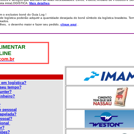
ista intraLOGÍSTICA.
Mais detalhes
.
 o exclusivo boné do Guia Log !
de logística poderão adquirir a quantidade desejada do boné símbolo da logística brasileira. Tem
lkados.
alhes, o desenho maior e fazer seu pedido,
clique aqui
.
LIMENTAR
LINE
com.br
 em logística?
 seu tempo?
hunter?
inheiro?
?
o pessoal
papelada?
ssoal?
ional
or?
iões?