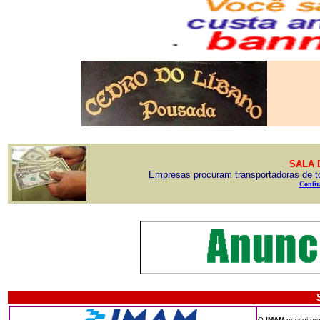
SALA 
Empresas procuram transportadoras de to
Confira
O
IMAM
possui pro