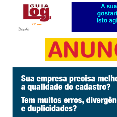
A sua
gostar
Isto ag
27º ano