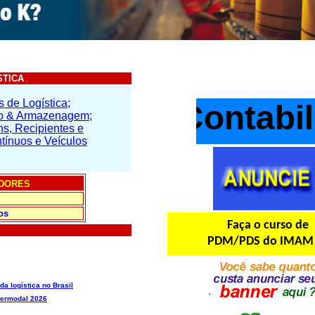
STICA
 de Logística;
Ocean Contabili
ão & Armazenagem;
ns, Recipientes e
tínuos e Veículos
DORES
os
Faça o curso de
PDM/PDS do IMAM 
a logística no Brasil
ntermodal 2026