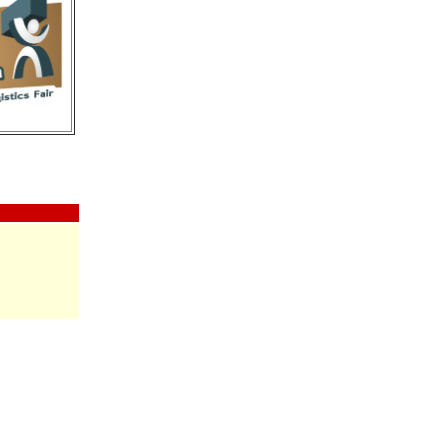
sa; - Mantenha os motores da sua frota regulados; - Alerte seus motorist