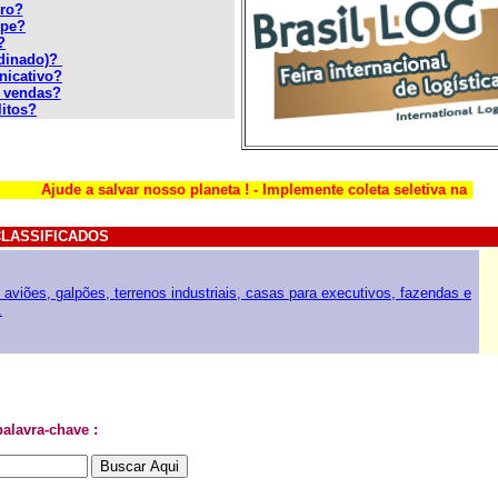
iro?
ipe?
?
dinado)?
nicativo?
e vendas?
litos?
jude a salvar nosso planeta ! - Implemente coleta seletiva na sua empre
CLASSIFICADOS
aviões, galpões, terrenos industriais, casas para executivos, fazendas e
.
chave :
TRANSPORTE RODOVIÁRIO E LOGÍSTICA